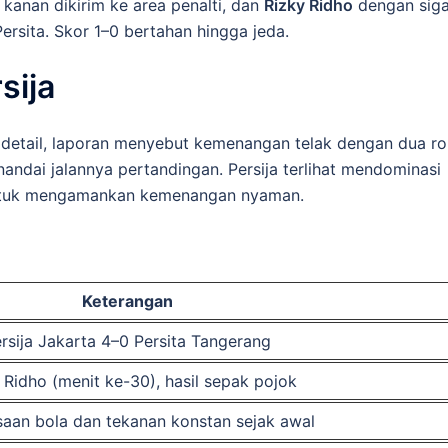
 kanan dikirim ke area penalti, dan
Rizky Ridho
dengan sig
sita. Skor 1–0 bertahan hingga jeda.
sija
 detail, laporan menyebut kemenangan telak dengan dua ro
ndai jalannya pertandingan. Persija terlihat mendominasi
untuk mengamankan kemenangan nyaman.
Keterangan
rsija Jakarta 4–0 Persita Tangerang
 Ridho (menit ke-30), hasil sepak pojok
aan bola dan tekanan konstan sejak awal