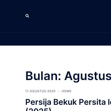
Langsung
ke
Cari
isi
Bulan:
Agustu
11 AGUSTUS 2025
HOME
Persija Bekuk Persita