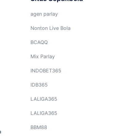
agen parlay
Nonton Live Bola
BCAQQ
Mix Parlay
INDOBET365
IDB365
LALIGA365
LALIGA365
BBM88
a