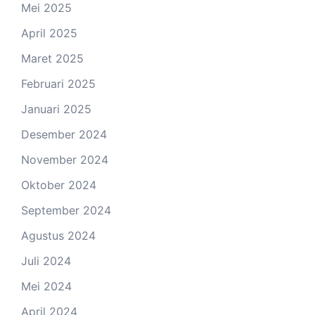
Mei 2025
April 2025
Maret 2025
Februari 2025
Januari 2025
Desember 2024
November 2024
Oktober 2024
September 2024
Agustus 2024
Juli 2024
Mei 2024
April 2024