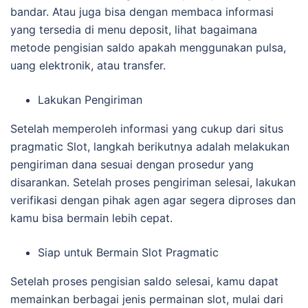
bandar. Atau juga bisa dengan membaca informasi
yang tersedia di menu deposit, lihat bagaimana
metode pengisian saldo apakah menggunakan pulsa,
uang elektronik, atau transfer.
Lakukan Pengiriman
Setelah memperoleh informasi yang cukup dari situs
pragmatic Slot, langkah berikutnya adalah melakukan
pengiriman dana sesuai dengan prosedur yang
disarankan. Setelah proses pengiriman selesai, lakukan
verifikasi dengan pihak agen agar segera diproses dan
kamu bisa bermain lebih cepat.
Siap untuk Bermain Slot Pragmatic
Setelah proses pengisian saldo selesai, kamu dapat
memainkan berbagai jenis permainan slot, mulai dari