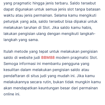
yang pragmatic hingga jenis terbaru. Saldo tersebut
dapat digunakan untuk semua jenis slot tanpa batasan
waktu atau jenis permainan. Selama kamu mengikuti
petunjuk yang ada, saldo tersebut bisa dipakai untuk
melakukan taruhan di Slot. Jika saldo kamu habis,
lakukan pengisian ulang dengan mengikuti langkah-
langkah yang sama.
Itulah metode yang tepat untuk melakukan pengisian
saldo di website judi
BBM88
modern pragmatic Slot.
Semoga informasi ini membantu pengguna yang
kesulitan dalam melakukan pengisian saldo atau
pendaftaran di situs judi yang mudah ini. Jika kamu
melakukannya secara rutin, bukan tidak mungkin kamu
akan mendapatkan keuntungan besar dari permainan
online ini.